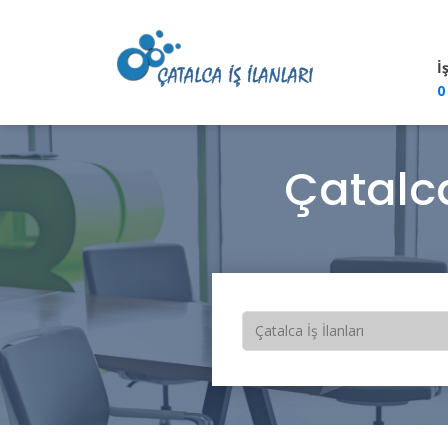
İ
0
Çatalc