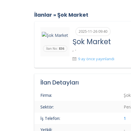
İlanlar
»
Şok Market
2025-11-26 09:40
Şok Market
İlan No:
836
, -
9 ay önce yayınlandı
İlan Detayları
Firma:
Şok
Sektör:
Per
İş Telefon:
1
Yetkili:
-