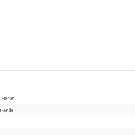
 Market
akende